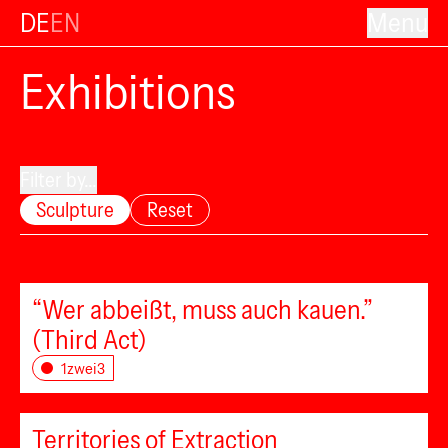
DE
EN
Menu
Exhibitions
Filter by...
Sculpture
Reset
“Wer abbeißt, muss auch kauen.”
(Third Act)
1zwei3
Territories of Extraction