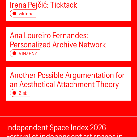
Irena Pejčić: Ticktack
viktoria
Ana Loureiro Fernandes:
Personalized Archive Network
VINZENZ
Another Possible Argumentation for
an Aesthetical Attachment Theory
Zink
Independent Space Index 2026
Festival of independent art spaces in