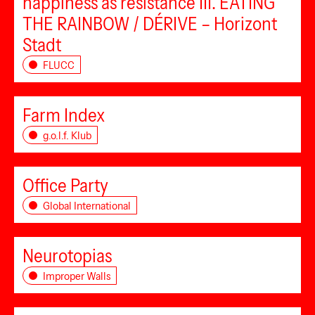
happiness as resistance III. EATING
THE RAINBOW / DÉRIVE – Horizont
Stadt
FLUCC
Farm Index
g.o.l.f. Klub
Office Party
Global International
Neurotopias
Improper Walls