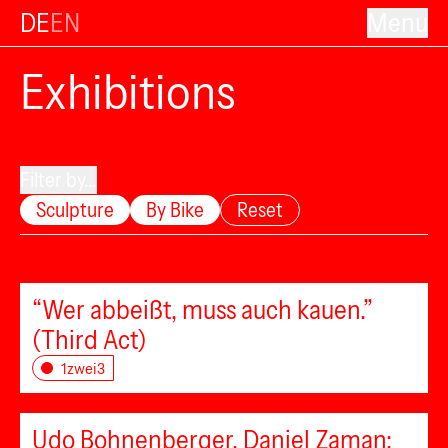
DE
EN
Menu
Exhibitions
Filter by...
Sculpture
By Bike
Reset
“Wer abbeißt, muss auch kauen.”
(Third Act)
1zwei3
Udo Bohnenberger, Daniel Zaman: