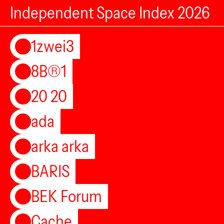
Independent Space Index 2026
1zwei3
8B®1
20 20
ada
arka arka
BARIS
BEK Forum
Cache