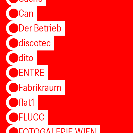
Can
Der Betrieb
discotec
dito
ENTRE
Fabrikraum
flat1
FLUCC
FOTOGALERIE WIEN