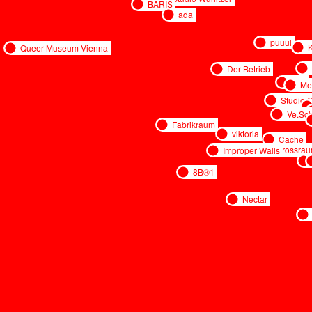
BARIS
ada
puuul
Queer Museum Vienna
Der Betrieb
dito
Me
Studio O
Ve.Sc
Fabrikraum
viktoria
Cache
Grossra
Improper Walls
8B®1
Nectar