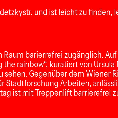
etzkystr. und ist leicht zu finden, le
en Raum barierrefrei zugänglich. Au
 the rainbow“, kuratiert von Ursul
 zu sehen. Gegenüber dem Wiener 
für Stadtforschung Arbeiten, anläss
 ist mit Treppenlift barrierefrei z