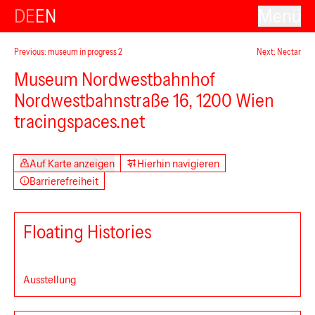
DE
EN
Menü
Previous: museum in progress 2
Next: Nectar
Museum Nordwestbahnhof
Nordwestbahnstraße 16, 1200 Wien
tracingspaces.net
Auf Karte anzeigen
Hierhin navigieren
Barrierefreiheit
Floating Histories
Ausstellung