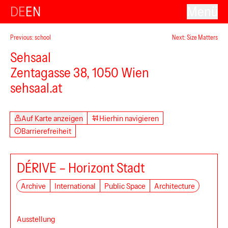
DE
EN
Menü
Previous: school
Next: Size Matters
Sehsaal
Zentagasse 38, 1050 Wien
sehsaal.at
Auf Karte anzeigen
Hierhin navigieren
Barrierefreiheit
DÉRIVE – Horizont Stadt
Archive
International
Public Space
Architecture
Ausstellung