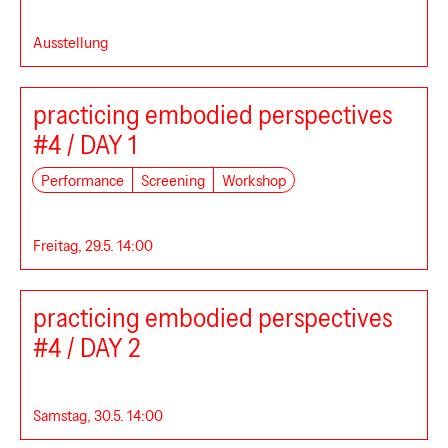
Ausstellung
practicing embodied perspectives
#4 / DAY 1
Performance
Screening
Workshop
Freitag, 29.5. 14:00
Im_flieger
Siz
practicing embodied perspectives
#4 / DAY 2
Samstag, 30.5. 14:00