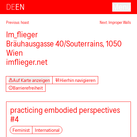
DE
EN
Menü
Previous: hoast
Next: Improper Walls
Im_flieger
Bräuhausgasse 40/Souterrains, 1050
Wien
imflieger.net
Auf Karte anzeigen
Hierhin navigieren
Barrierefreiheit
practicing embodied perspectives
#4
Feminist
International