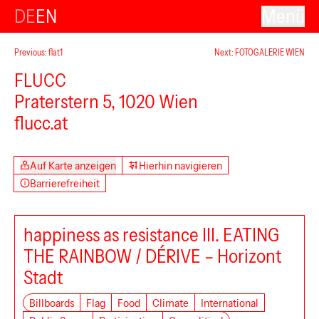
DE
EN
Menü
Previous: flat1
Next: FOTOGALERIE WIEN
FLUCC
Praterstern 5, 1020 Wien
flucc.at
Auf Karte anzeigen
Hierhin navigieren
Barrierefreiheit
happiness as resistance III. EATING
THE RAINBOW / DÉRIVE – Horizont
Stadt
Billboards
Flag
Food
Climate
International