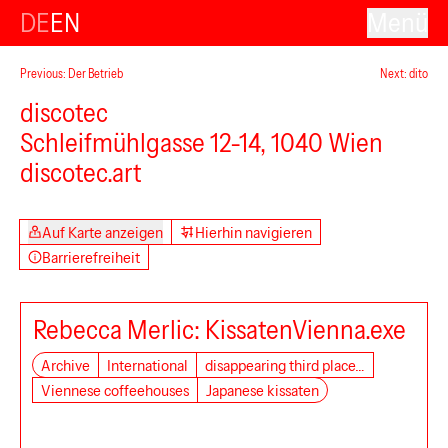
DE
EN
Menü
Previous: Der Betrieb
Next: dito
discotec
Schleifmühlgasse 12-14, 1040 Wien
discotec.art
Auf Karte anzeigen
Hierhin navigieren
Barrierefreiheit
Secession
Rebecca Merlic: KissatenVienna.exe
Archive
International
disappearing third place…
Viennese coffeehouses
Japanese kissaten