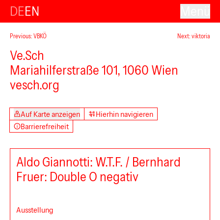
DE
EN
Menü
Previous: VBKÖ
Next: viktoria
Ve.Sch
Mariahilferstraße 101, 1060 Wien
Studio Offbeats
vesch.org
Auf Karte anzeigen
Hierhin navigieren
Barrierefreiheit
Aldo Giannotti: W.T.F. / Bernhard
Fruer: Double O negativ
Ausstellung