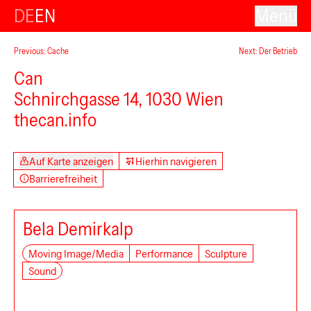
DE
EN
Menü
Previous: Cache
Next: Der Betrieb
Can
Schnirchgasse 14, 1030 Wien
thecan.info
Auf Karte anzeigen
Hierhin navigieren
Barrierefreiheit
Bela Demirkalp
Moving Image/Media
Performance
Sculpture
Sound