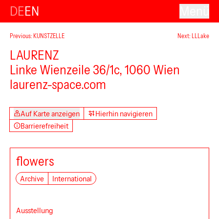
DE
EN
Menü
Previous: KUNSTZELLE
Next: LLLake
LAURENZ
Linke Wienzeile 36/1c, 1060 Wien
laurenz-space.com
Auf Karte anzeigen
Hierhin navigieren
Barrierefreiheit
flowers
Archive
International
Ausstellung