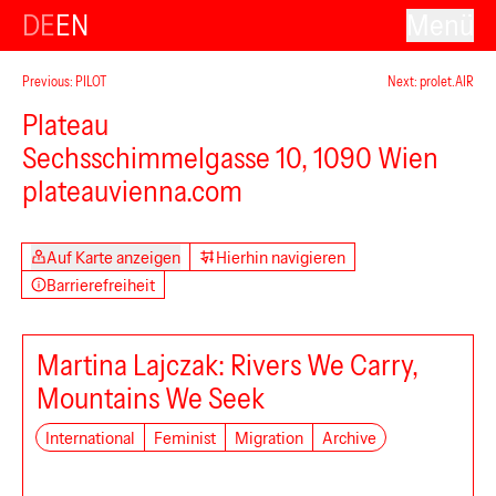
DE
EN
Menü
Previous: PILOT
Next: prolet.AIR
Plateau
Sechsschimmelgasse 10, 1090 Wien
plateauvienna.com
Auf Karte anzeigen
Hierhin navigieren
Barrierefreiheit
Martina Lajczak: Rivers We Carry,
Mountains We Seek
International
Feminist
Migration
Archive