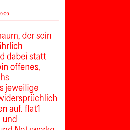
 19:00
traum, der sein
hrlich
 dabei statt
in offenes,
chs
s jeweilige
widersprüchlich
 auf. flat1
- und
 und Netzwerke