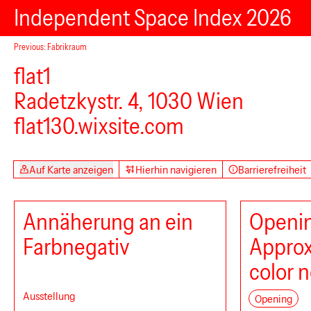
Independent Space Index 2026
Previous: Fabrikraum
flat1
Radetzkystr. 4, 1030 Wien
flat130.wixsite.com
Auf Karte anzeigen
Hierhin navigieren
Barrierefreiheit
Annäherung an ein
Openi
Farbnegativ
Approx
color 
Ausstellung
Opening