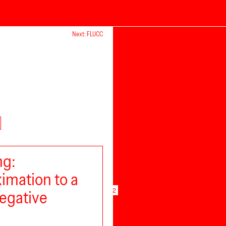
Next: FLUCC
ng:
imation to a
museum in progress 2
negative