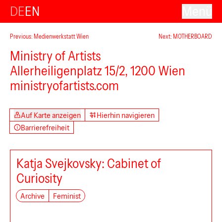
DE
EN
Menü
Previous: Medienwerkstatt Wien
Next: MOTHERBOARD
Ministry of Artists
Allerheiligenplatz 15/2, 1200 Wien
ministryofartists.com
Auf Karte anzeigen
Hierhin navigieren
Barrierefreiheit
Katja Svejkovsky: Cabinet of
Curiosity
Archive
Feminist