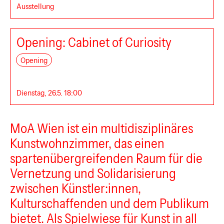
Ausstellung
Opening: Cabinet of Curiosity
Ministry of Artists
Opening
Dienstag, 26.5. 18:00
MoA Wien ist ein multidisziplinäres
Kunstwohnzimmer, das einen
spartenübergreifenden Raum für die
Vernetzung und Solidarisierung
zwischen Künstler:innen,
Kulturschaffenden und dem Publikum
bietet. Als Spielwiese für Kunst in all