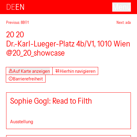
DE
EN
Menü
Previous: 8B®1
Next: ada
20 20
Dr.-Karl-Lueger-Platz 4b/V1, 1010 Wien
@20_20_showcase
Auf Karte anzeigen
Hierhin navigieren
Barrierefreiheit
Sophie Gogl: Read to Filth
Ausstellung