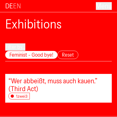
DE
EN
Menu
Exhibitions
Filter by...
Feminist - Good bye!
Reset
“Wer abbeißt, muss auch kauen.”
(Third Act)
1zwei3