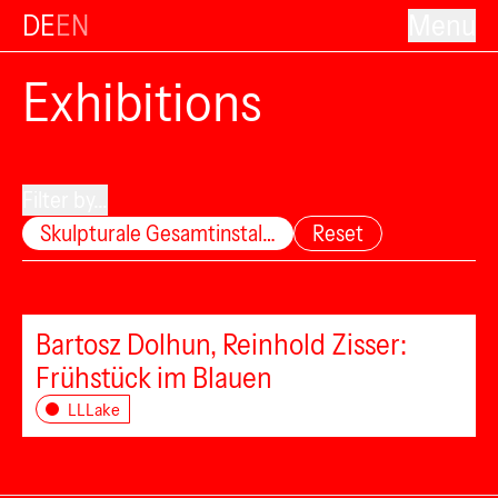
DE
EN
Menu
Exhibitions
Filter by...
Skulpturale Gesamtinstal…
Reset
Bartosz Dolhun, Reinhold Zisser:
Frühstück im Blauen
LLLake