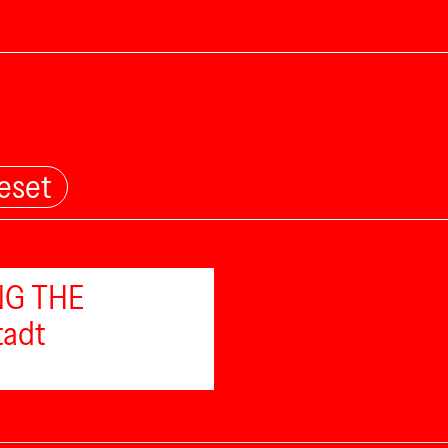
eset
ING THE
tadt