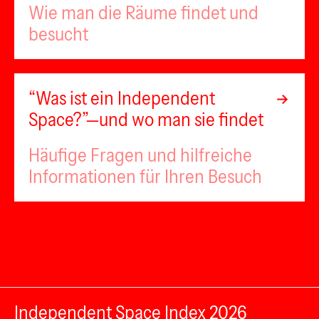
Wie man die Räume findet und
besucht
“Was ist ein Independent
Space?”—und wo man sie findet
Häufige Fragen und hilfreiche
Informationen für Ihren Besuch
Independent Space Index 2026