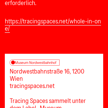
erforderlich.
https://tracingspaces.net/whole-in-on
e/
Museum Nordwestbahnhof
Nordwestbahnstraße 16, 1200
Wien
tracingspaces.net
Tracing Spaces sammelt unter