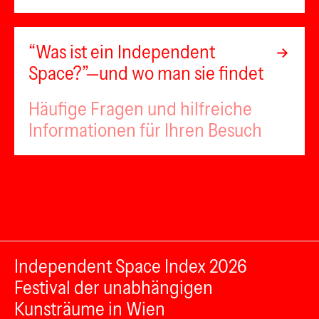
“Was ist ein Independent
Space?”—und wo man sie findet
Häufige Fragen und hilfreiche
Informationen für Ihren Besuch
Independent Space Index 2026
Festival der unabhängigen
Kunsträume in Wien