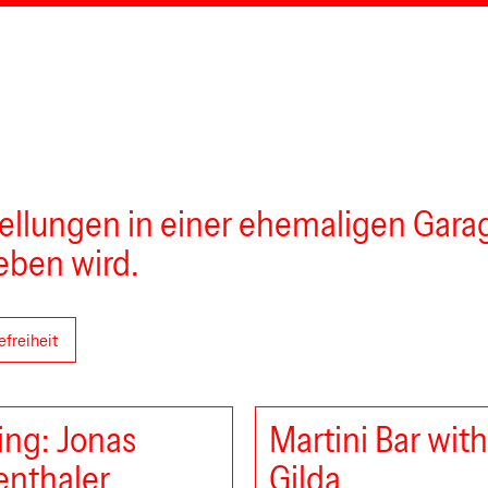
tellungen in einer ehemaligen Gara
eben wird.
efreiheit
ng: Jonas
Martini Bar wit
nthaler
Gilda