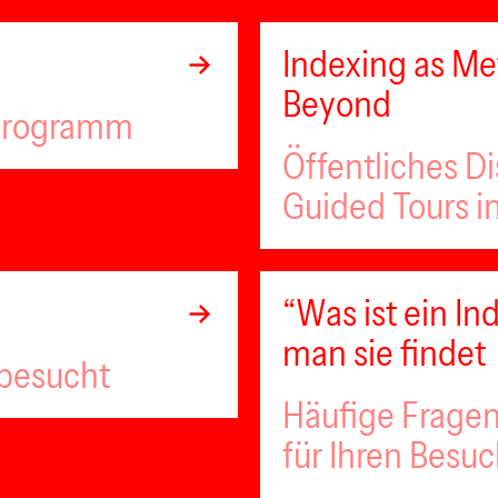
Indexing as Met
Beyond
lprogramm
Öffentliches D
Guided Tours i
“Was ist ein 
man sie findet
 besucht
Häufige Fragen
für Ihren Besu