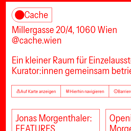
Cache
Millergasse 20/4, 1060 Wien
@cache.wien
Ein kleiner Raum für Einzelauss
Kurator:innen gemeinsam betri
Auf Karte anzeigen
Hierhin navigieren
Barrier
Jonas Morgenthaler:
Openi
FEATURES
Morge