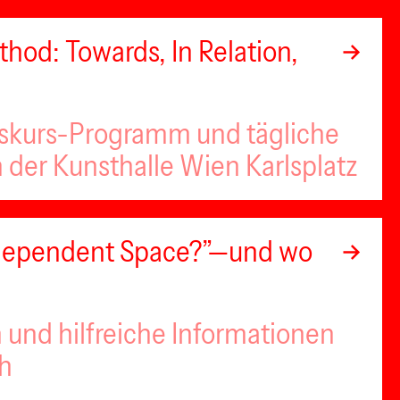
hod: Towards, In Relation,
iskurs-Programm und tägliche
n der Kunsthalle Wien Karlsplatz
Independent Space?”—und wo
 und hilfreiche Informationen
ch