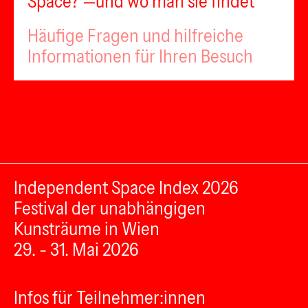
Space?”—und wo man sie findet
Häufige Fragen und hilfreiche
Informationen für Ihren Besuch
Independent Space Index 2026
Festival der unabhängigen
Kunsträume in Wien
29. - 31. Mai 2026
Infos für Teilnehmer:innen