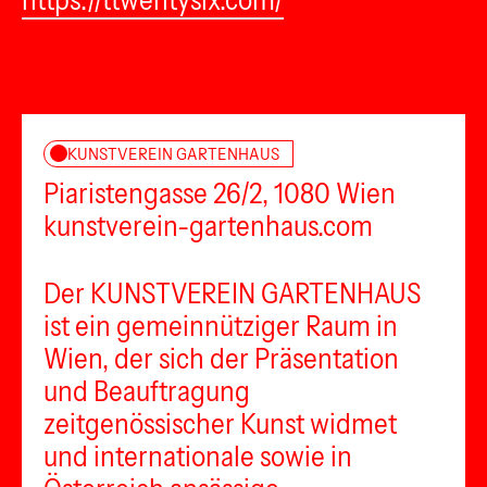
https://ttwentysix.com/
KUNSTVEREIN GARTENHAUS
Piaristengasse 26/2, 1080 Wien
kunstverein-gartenhaus.com
Der KUNSTVEREIN GARTENHAUS
ist ein gemeinnütziger Raum in
Wien, der sich der Präsentation
und Beauftragung
zeitgenössischer Kunst widmet
und internationale sowie in