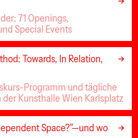
nder: 71 Openings,
nd Special Events
hod: Towards, In Relation,
iskurs-Programm und tägliche
n der Kunsthalle Wien Karlsplatz
Independent Space?”—und wo