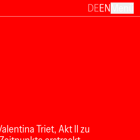
DE
EN
Menü
ntina Triet, Akt II zu