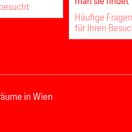
man sie findet
 besucht
Häufige Fragen
für Ihren Besu
räume in Wien