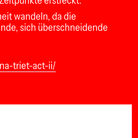
Zeitpunkte erstreckt.
eit wandeln, da die
ende, sich überschneidende
-triet-act-ii/