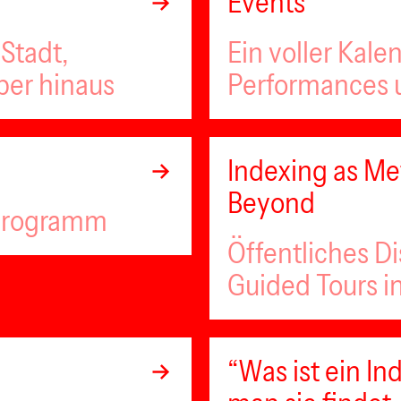
Events
Stadt,
Ein voller Kale
ber hinaus
Performances u
Indexing as Met
Beyond
lprogramm
Öffentliches D
Guided Tours i
“Was ist ein 