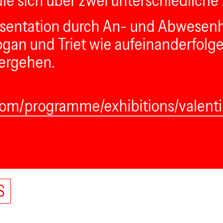
die sich über zwei unterschiedliche 
Präsentation durch An- und Abwesenh
ogan und Triet wie aufeinanderfolg
bergehen.
om/programme/exhibitions/valentina
S