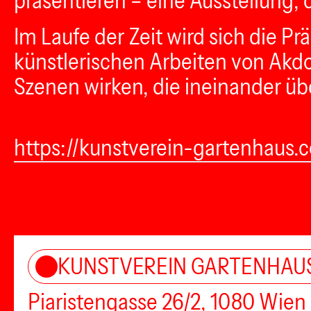
präsentieren – eine Ausstellung, 
Im Laufe der Zeit wird sich die 
künstlerischen Arbeiten von Akd
Szenen wirken, die ineinander ü
https://kunstverein-gartenhaus.c
KUNSTVEREIN GARTENHAU
Piaristengasse 26/2, 1080 Wien