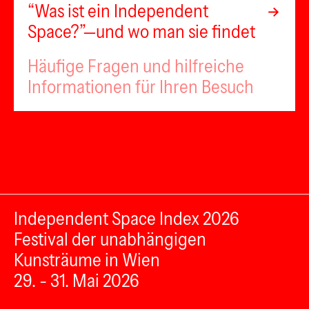
“Was ist ein Independent
Space?”—und wo man sie findet
Häufige Fragen und hilfreiche
Informationen für Ihren Besuch
Independent Space Index 2026
Festival der unabhängigen
Kunsträume in Wien
29. - 31. Mai 2026