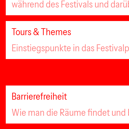
während des Festivals und darü
Tours & Themes
Einstiegspunkte in das Festiva
Barrierefreiheit
Wie man die Räume findet und