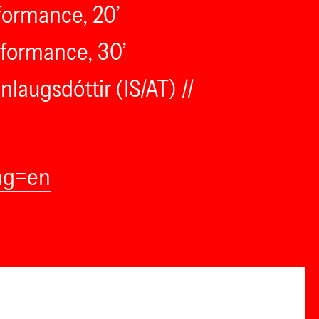
rformance, 20’
rformance, 30’
laugsdóttir (IS/AT) //
ang=en