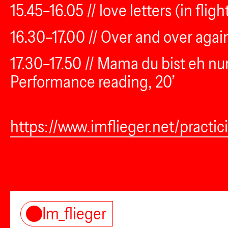
15.45–16.05 // love letters (in fli
16.30–17.00 // Over and over aga
17.30–17.50 // Mama du bist eh nu
Performance reading, 20’
https://www.imflieger.net/pract
Im_flieger