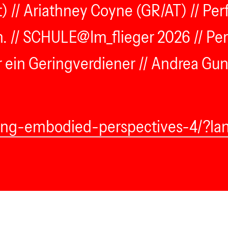
ght) // Ariathney Coyne (GR/AT) // Pe
in. // SCHULE@Im_flieger 2026 // Pe
r ein Geringverdiener // Andrea Gunn
icing-embodied-perspectives-4/?l