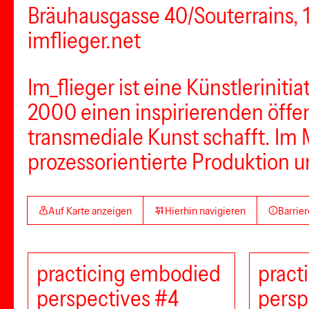
Bräuhausgasse 40/Souterrains,
imflieger.net
Im_flieger ist eine Künstleriniti
2000 einen inspirierenden öffe
transmediale Kunst schafft. Im 
prozessorientierte Produktion u
Auf Karte anzeigen
Hierhin navigieren
Barrier
practicing embodied
pract
perspectives #4
persp