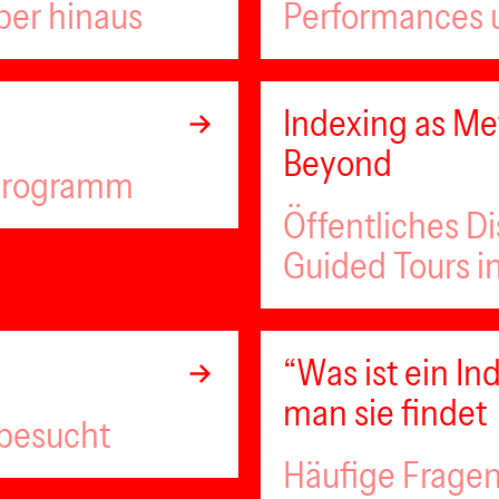
ber hinaus
Performances u
Indexing as Met
Beyond
lprogramm
Öffentliches D
Guided Tours i
“Was ist ein 
man sie findet
 besucht
Häufige Fragen