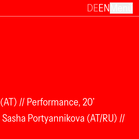
DE
EN
Menü
(AT) // Performance, 20’
), Sasha Portyannikova (AT/RU) //