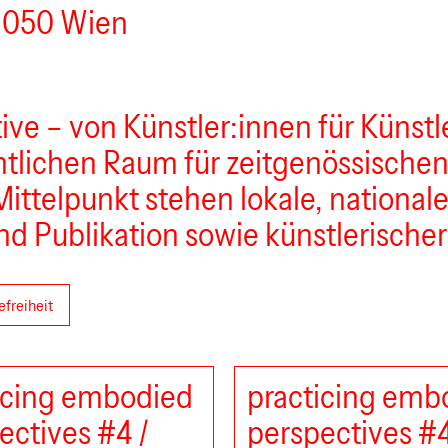
 1050 Wien
ative – von Künstler:innen für Künstl
ntlichen Raum für zeitgenössische
Mittelpunkt stehen lokale, national
nd Publikation sowie künstlerische
efreiheit
icing embodied
practicing emb
ectives #4 /
perspectives #4