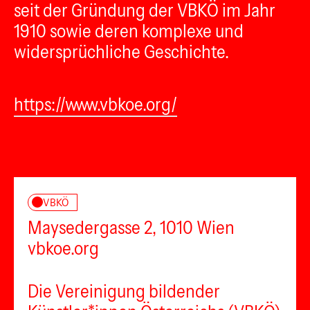
seit der Gründung der VBKÖ im Jahr
1910 sowie deren komplexe und
widersprüchliche Geschichte.
https://www.vbkoe.org/
VBKÖ
Maysedergasse 2, 1010 Wien
vbkoe.org
Die Vereinigung bildender