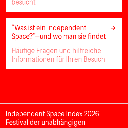
besucht
“Was ist ein Independent
Space?”—und wo man sie findet
Häufige Fragen und hilfreiche
Informationen für Ihren Besuch
Independent Space Index 2026
Festival der unabhängigen