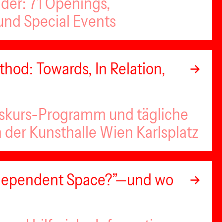
nder: 71 Openings,
nd Special Events
hod: Towards, In Relation,
iskurs-Programm und tägliche
n der Kunsthalle Wien Karlsplatz
Independent Space?”—und wo