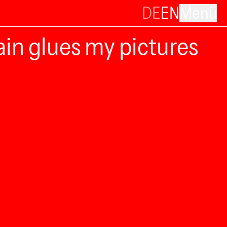
DE
EN
Menü
ain glues my pictures