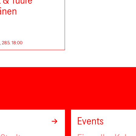
k & Tuure
änen
 28.5. 18:00
Events