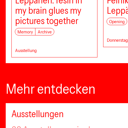
Leppänen: resin in
Feini
my brain glues my
Lepp
pictures together
Opening
Memory
Archive
Donnerstag,
Ausstellung
Mehr entdecken
Ausstellungen