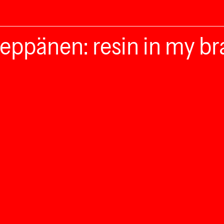
Leppänen: resin in my br