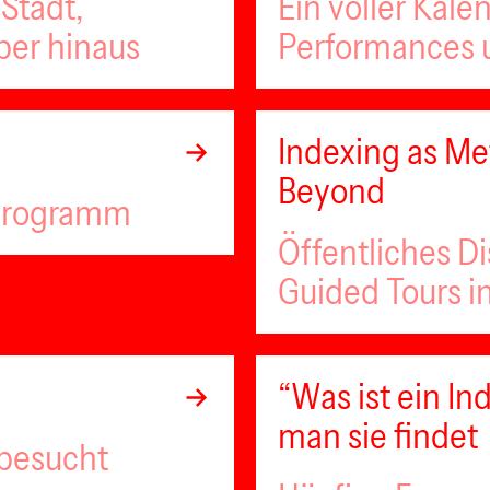
Stadt,
Ein voller Kale
ber hinaus
Performances u
Indexing as Met
Beyond
lprogramm
Öffentliches D
Guided Tours i
“Was ist ein 
man sie findet
 besucht