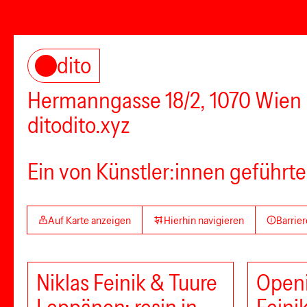
dito
Hermanngasse 18/2, 1070 Wien
ditodito.xyz
Ein von Künstler:innen geführte
Auf Karte anzeigen
Hierhin navigieren
Barrier
Niklas Feinik & Tuure
Openi