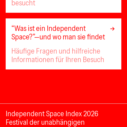
besucht
“Was ist ein Independent
Space?”—und wo man sie findet
Häufige Fragen und hilfreiche
Informationen für Ihren Besuch
Independent Space Index 2026
Festival der unabhängigen