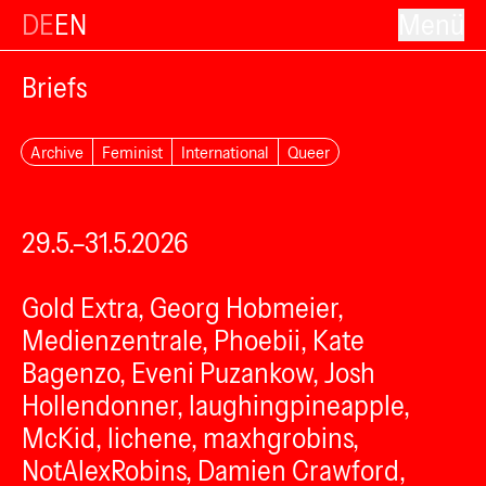
DE
EN
Menü
Briefs
Archive
Feminist
International
Queer
29.5.–31.5.2026
Gold Extra, Georg Hobmeier,
Medienzentrale, Phoebii, Kate
Bagenzo, Eveni Puzankow, Josh
Hollendonner, laughingpineapple,
McKid, lichene, maxhgrobins,
NotAlexRobins, Damien Crawford,