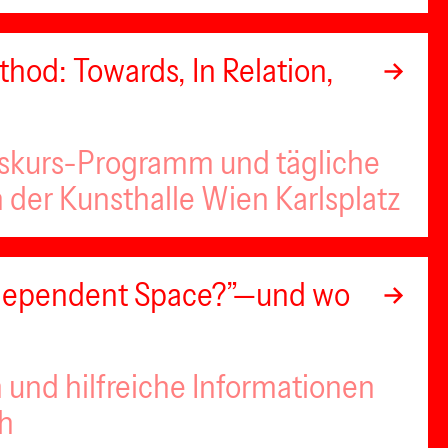
hod: Towards, In Relation,
iskurs-Programm und tägliche
n der Kunsthalle Wien Karlsplatz
Independent Space?”—und wo
 und hilfreiche Informationen
ch