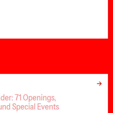
nder: 71 Openings,
nd Special Events