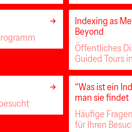
Indexing as Met
Beyond
lprogramm
Öffentliches D
Guided Tours i
“Was ist ein 
man sie findet
 besucht
Häufige Fragen
für Ihren Besu