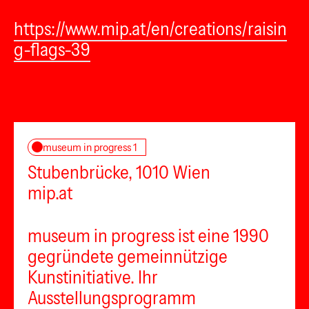
https://www.mip.at/en/creations/raisin
g-flags-39
museum in progress 1
Stubenbrücke, 1010 Wien
mip.at
museum in progress ist eine 1990
gegründete gemeinnützige
Kunstinitiative. Ihr
Ausstellungsprogramm