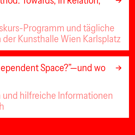
hod: Towards, In Relation,
iskurs-Programm und tägliche
n der Kunsthalle Wien Karlsplatz
Independent Space?”—und wo
 und hilfreiche Informationen
ch