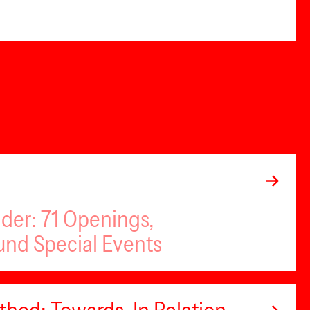
nder: 71 Openings,
nd Special Events