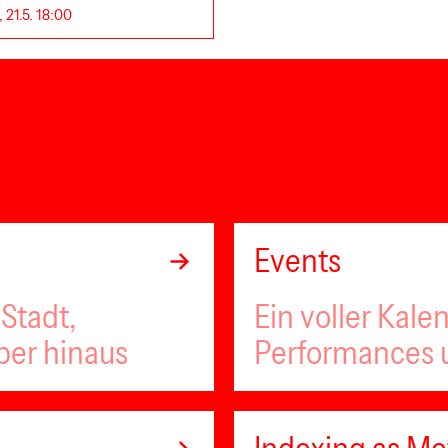
 21.5. 18:00
Events
Stadt,
Ein voller Kale
ber hinaus
Performances u