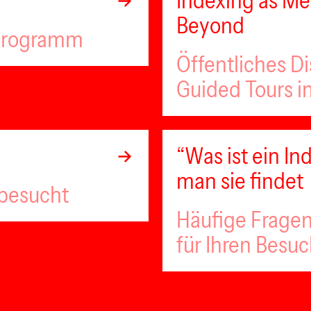
Indexing as Met
Beyond
lprogramm
Öffentliches D
Guided Tours i
“Was ist ein 
man sie findet
 besucht
Häufige Fragen
für Ihren Besu