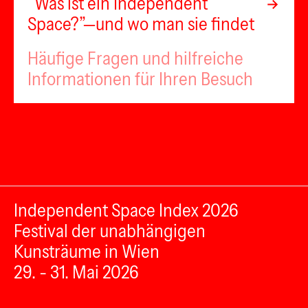
“Was ist ein Independent
Space?”—und wo man sie findet
Häufige Fragen und hilfreiche
Informationen für Ihren Besuch
Independent Space Index 2026
Festival der unabhängigen
Kunsträume in Wien
29. - 31. Mai 2026