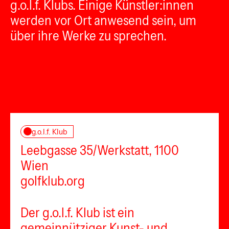
g.o.l.f. Klubs. Einige Künstler:innen
werden vor Ort anwesend sein, um
über ihre Werke zu sprechen.
g.o.l.f. Klub
Leebgasse 35/Werkstatt, 1100
Wien
golfklub.org
Der g.o.l.f. Klub ist ein
gemeinnütziger Kunst- und