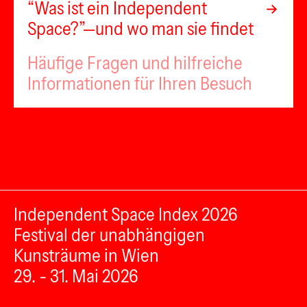
“Was ist ein Independent
Space?”—und wo man sie findet
Häufige Fragen und hilfreiche
Informationen für Ihren Besuch
Independent Space Index 2026
Festival der unabhängigen
Kunsträume in Wien
29. - 31. Mai 2026