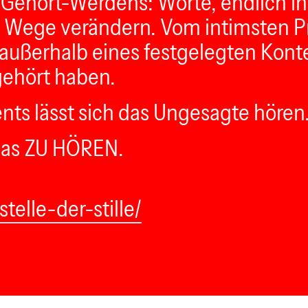
Gehört-Werdens: Worte, endlich in
Wege verändern. Vom intimsten Pri
ßerhalb eines festgelegten Kontex
gehört haben.
nts lässt sich das Ungesagte hören
as ZU HÖREN.
elle-der-stille/