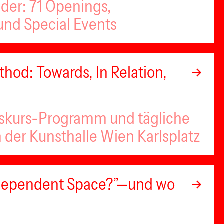
nder: 71 Openings,
nd Special Events
hod: Towards, In Relation,
iskurs-Programm und tägliche
n der Kunsthalle Wien Karlsplatz
Independent Space?”—und wo