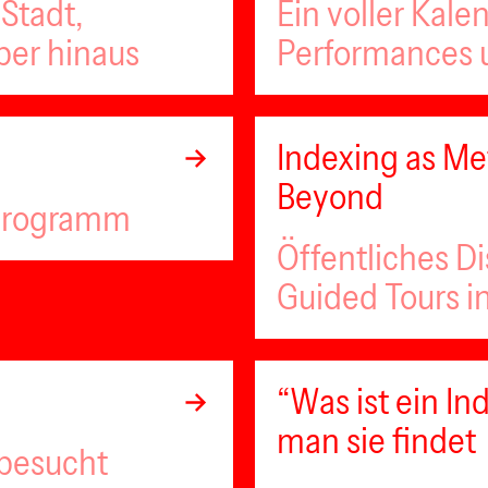
Stadt,
Ein voller Kale
ber hinaus
Performances u
Indexing as Met
Beyond
lprogramm
Öffentliches D
Guided Tours i
“Was ist ein 
man sie findet
 besucht