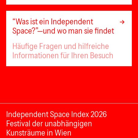
“Was ist ein Independent
Space?”—und wo man sie findet
Häufige Fragen und hilfreiche
Informationen für Ihren Besuch
Independent Space Index 2026
Festival der unabhängigen
Kunsträume in Wien