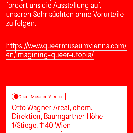
fordert uns die Ausstellung auf,
unseren Sehnsüchten ohne Vorurteile
zu folgen.
https://www.queermuseumvienna.com/
en/imagining-queer-utopia/
Queer Museum Vienna
Otto Wagner Areal, ehem.
Direktion, Baumgartner Höhe
1/Stiege, 1140 Wien