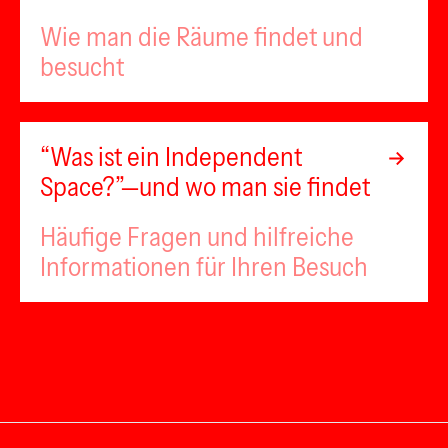
Wie man die Räume findet und
besucht
“Was ist ein Independent
Space?”—und wo man sie findet
Häufige Fragen und hilfreiche
Informationen für Ihren Besuch