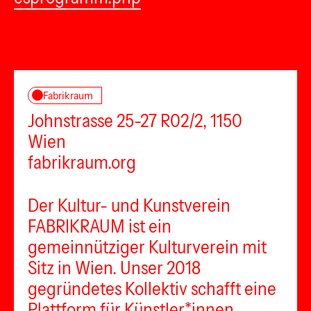
Fabrikraum
Johnstrasse 25-27 R02/2, 1150
Wien
fabrikraum.org
Der Kultur- und Kunstverein
FABRIKRAUM ist ein
gemeinnütziger Kulturverein mit
Sitz in Wien. Unser 2018
gegründetes Kollektiv schafft eine
Plattform für Künstler*innen,