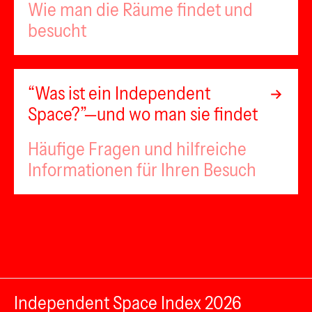
Wie man die Räume findet und
besucht
“Was ist ein Independent
Space?”—und wo man sie findet
Häufige Fragen und hilfreiche
Informationen für Ihren Besuch
Independent Space Index 2026